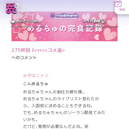
予約
MENU
EN／JP
めいどりーみん
メイド酒場
275杯目 ﾇｯｯｯｯ<コメ返>
へのコメント
みずほニャン
こんめるちゅ
めるちゅちゃんお給仕お疲れ様。
めるちゅちゃんのライブリスト見れたか
ら、入国前に決めることもできるね。
でも､めるちゅちゃんのソーラン節見てみた
いかも。
だけど､覚悟が必要なんだよね。笑