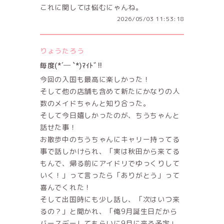
これに関しては悩むにゃんね。
2026/05/03 11:53:18
りょうたろう
毎度(*´─ `*)ﾏｲﾄﾞ!!
今回の入国も最高に楽しかった！
そして他の店舗も含めて新たにかなりの人
数のメイドちゃんと知り合った。
そして今日嬉しかったのが、ちうちゃんと
話せた事！
お散歩中のちうちゃんにキャリー持ってる
事で話しかけられ、「実は秋田から来てる
もんで、帰る前にアイドリでゆっくりして
いく！」って言ったら「ありがとう」って
喜んでくれた！
そして出国時にも少し話し、「次はいつ来
るの？」と聞かれ、「俺9月誕生日だから
バースデーしてもらいに9月に来る予定」