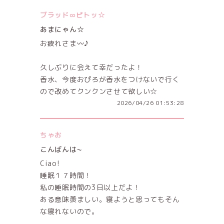
ブラッド∞ピトッ☆
あまにゃん☆
お疲れさま〰️♪
久しぶりに会えて幸だったよ！
香水、今度おぴろが香水をつけないで行く
ので改めてクンクンさせて欲しい☆
2026/04/26 01:53:28
ちゃお
こんばんは~
Ciao!
睡眠１７時間！
私の睡眠時間の3日以上だよ！
ある意味羨ましい。寝ようと思ってもそん
な寝れないので。