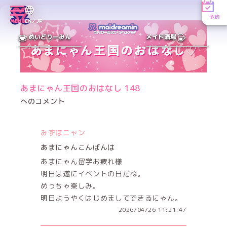
予約
MENU
EN／JP
めいどりーみん
メイド酒場
あまにゃん王国のおはなし 148
へのコメント
みずほニャン
あまにゃんこんばんは
あまにゃん留学お疲れ様
明日は遂にイベントの日だね。
めっちゃ楽しみ。
明日ようやくはじめましてできるにゃん。
2026/04/26 11:21:47