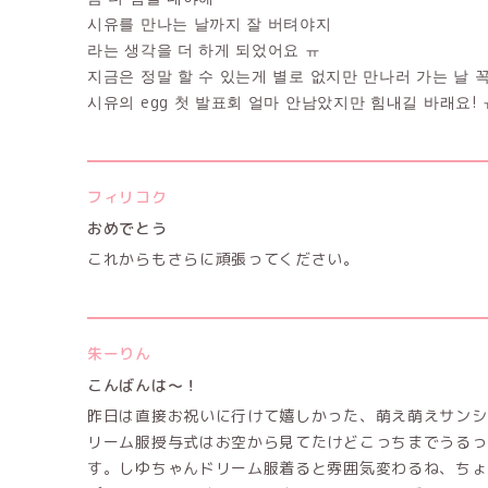
시유를 만나는 날까지 잘 버텨야지
라는 생각을 더 하게 되었어요 ㅠ
지금은 정말 할 수 있는게 별로 없지만 만나러 가는 날
시유의 egg 첫 발표회 얼마 안남았지만 힘내길 바래요! 
フィリコク
おめでとう
これからもさらに頑張ってください。
朱ーりん
こんばんは〜！
昨日は直接お祝いに行けて嬉しかった、萌え萌えサンシ
リーム服授与式はお空から見てたけどこっちまでうるっ
す。しゆちゃんドリーム服着ると雰囲気変わるね、ちょっ