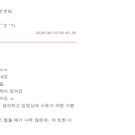
ですね
∇￣*)
2026/04/10 09:45:28
 ㅠㅠ
프네요
..
 적이 있어요
어요 ㅠ
까 생각하고 있었는데 시유가 어떤 기분
힘들 때가 너무 많은데.. 저 또한 시