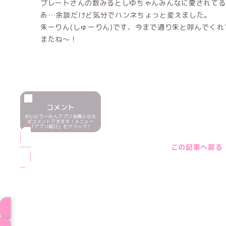
プレートさんの数みるとしゆちゃんみんなに愛されてる
あ…余談だけど気分でハンネちょっと変えました。
朱ーりん(しゅーりん)です、今まで通り朱と呼んでく
またね〜！
コメント
めいどりーみんアプリ会員になれ
ばコメントできます！メニュー
「アプリ紹介」をクリック！
この記事へ戻る
ブログ トップペー