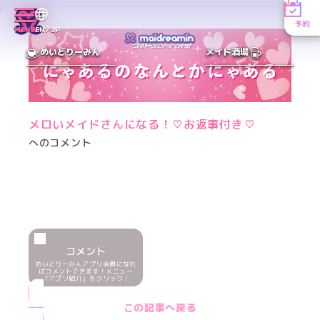
予約
MENU
EN／JP
めいどりーみん
メイド酒場
メロいメイドさんになる！♡お返事付き♡
へのコメント
コメント
めいどりーみんアプリ会員になれ
ばコメントできます！メニュー
「アプリ紹介」をクリック！
この記事へ戻る