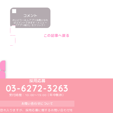
コメント
めいどりーみんアプリ会員になれ
ばコメントできます！メニュー
「アプリ紹介」をクリック！
この記事へ戻る
ブログ トップページへ
めいどりーみんTikTok公式アカウント
めいどりーみんX公式アカウント
めいどりーみんInstagram公式アカウント
めいどりーみんFacebook公式アカウン
めいどりーみんYouTube公式アカ
採用応募
03-6272-3263
受付時間：10:00～19:00（年中無休）
お問い合わせについて
恐れ入りますが、採用応募に関するお問い合わせを