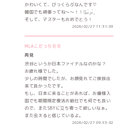
かわいくて、びっくらぶなんです♡
韓国でも頑張ってね〜〜！！！͈ᴗ̀ ̫ᴗ́ ͈
そして、マスターもおめでとう！
2026/02/27 11:31:03
MLAこだっち哥哥
再見
渋谷というか日本ファイナルなのかな？
お疲れ様でした。
少しの時間でしたが、お顔見れてご挨拶出
来て良かったです。
もし、日本に来ることがあれば、お嬢様入
国でも期間限定復活お給仕でも何でも良い
ので、またSBYに立ち寄って欲しいなぁ。
また会えると信じているよ。
2026/02/27 09:53:02