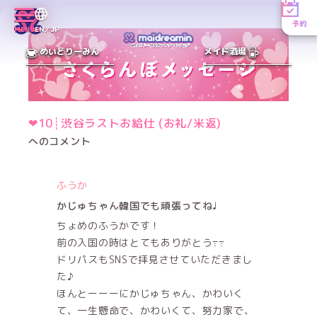
予約
MENU
EN／JP
めいどりーみん
メイド酒場
❤︎10┊渋谷ラストお給仕 (お礼/米返)
へのコメント
ふうか
かじゅちゃん韓国でも頑張ってね♩
ちょめのふうかです！
前の入国の時はとてもありがとう߹߹
ドリパスもSNSで拝見させていただきまし
た♪
ほんとーーーにかじゅちゃん、かわいく
て、一生懸命で、かわいくて、努力家で、