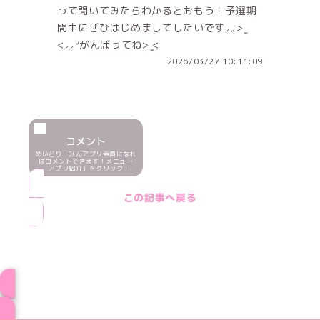
って聞いてみたらわかるとおもう！予選期
間中にぜひはじめましてしたいです⸝⸝> ̫
<⸝⸝ᐡがんばってね> ̫<
2026/03/27 10:11:09
コメント
めいどりーみんアプリ会員になれ
ばコメントできます！メニュー
「アプリ紹介」をクリック！
この記事へ戻る
ブログ トップページへ