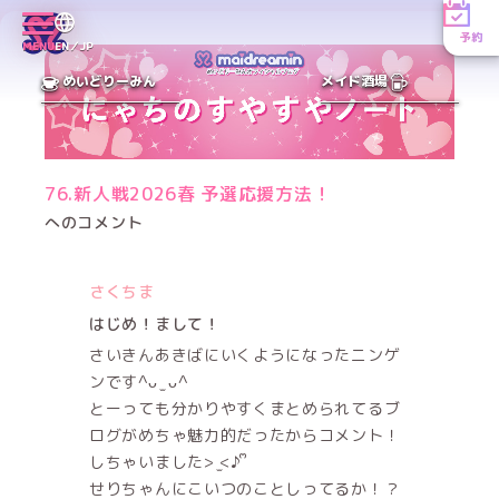
予約
MENU
EN／JP
めいどりーみん
メイド酒場
76.新人戦2026春 予選応援方法！
へのコメント
さくちま
はじめ！まして！
さいきんあきばにいくようになったニンゲ
ンです^ᴗ ̫ ᴗ^
とーっても分かりやすくまとめられてるブ
ログがめちゃ魅力的だったからコメント！
しちゃいました> ̫<♪ ᩚ
せりちゃんにこいつのことしってるか！？