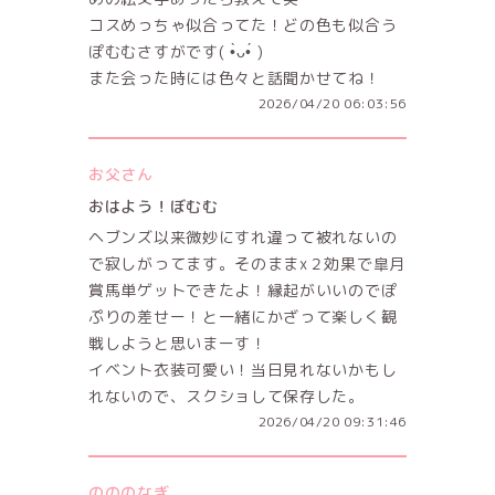
コスめっちゃ似合ってた！どの色も似合う
ぽむむさすがです( •̀ᴗ•́ )
また会った時には色々と話聞かせてね！
2026/04/20 06:03:56
お父さん
おはよう！ぼむむ
ヘブンズ以来微妙にすれ違って被れないの
で寂しがってます。そのままx２効果で皐月
賞馬単ゲットできたよ！縁起がいいのでぽ
ぷりの差せー！と一緒にかざって楽しく観
戦しようと思いまーす！
イベント衣装可愛い！当日見れないかもし
れないので、スクショして保存した。
2026/04/20 09:31:46
のののなぎ