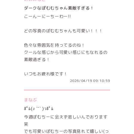
ダークなぽむむちゃん素敵すぎる！
こーんーにーちーわー!!
どの写真のぽむむちゃんも可愛い！！！
色々な雰囲気を持ってるのね！
クールな感じから可愛い感じにもなれるの
素敵過ぎる！
いつもお疲れ様です！
2026/04/19 09:10:59
まなぶ
ﾎﾟﾑ(ง ˙˘˙ )วﾎﾟﾑ
今週ぽむちーに会えず悲しいんでおります
笑
でも可愛いぽむちーの写真見れて嬉しい‪(っ