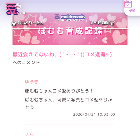
予約
MENU
EN／JP
めいどりーみん
メイド酒場
最近会えてないね、( ´ • ·̫ • ` )(コメ返有✨️)
へのコメント
ゆうき
ぽむむちゃんコメ返ありがとう！
ぽむむちゃん、可愛い写真とコメ返ありが
とう
2026/04/21 10:33:00
そら