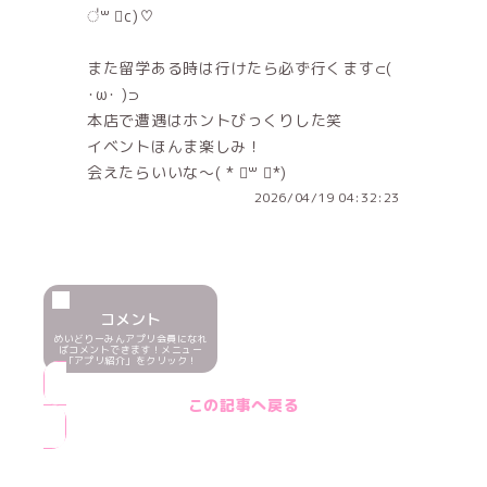
॑꒳ ॑c)♡
また留学ある時は行けたら必ず行くます⊂(
･ω･ )⊃
本店で遭遇はホントびっくりした笑
イベントほんま楽しみ！
会えたらいいな〜( * ॑꒳ ॑*)
2026/04/19 04:32:23
コメント
めいどりーみんアプリ会員になれ
ばコメントできます！メニュー
「アプリ紹介」をクリック！
この記事へ戻る