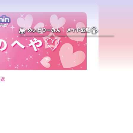
めいどりーみん
メイド酒場
メ返