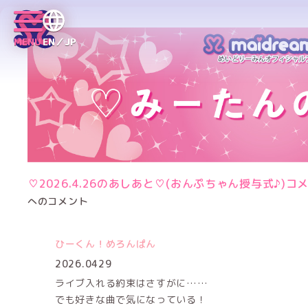
MENU
EN／JP
♡2026.4.26のあしあと♡(おんぷちゃん授与式♪)コ
へのコメント
ひーくん！めろんぱん
2026.0429
ライブ入れる約束はさすがに……
でも好きな曲で気になっている！