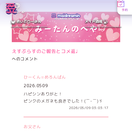
予約
MENU
EN／JP
めいどりーみん
メイド酒場
えすぷらすのご報告とコメ返♩
へのコメント
ひーくん=めろんぱん
2026.0509
ハピシンありがと！
ピンクのメガネも良きでした！(￣-￣)ゞ
2026/05/09 03:03:17
お父さん