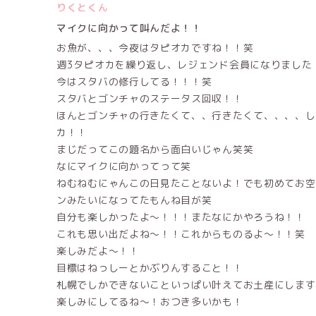
りくとくん
マイクに向かって叫んだよ！！
お魚が、、、今夜はタピオカですね！！笑
週3タピオカを繰り返し、レジェンド会員になりました
今はスタバの修行してる！！！笑
スタバとゴンチャのステータス回収！！
ほんとゴンチャの行きたくて、、行きたくて、、、、し
カ！！
まじだってこの題名から面白いじゃん笑笑
なにマイクに向かってって笑
ねむねむにゃんこの日見たことないよ！でも初めてお空
ンみたいになってたもんね目が笑
自分も楽しかったよ〜！！！またなにかやろうね！！
これも思い出だよね〜！！これからものるよ〜！！笑
楽しみだよ〜！！
目標はねっしーとかぶりんすること！！
札幌でしかできないこといっぱい叶えてお土産にします
楽しみにしてるね〜！おつき多いかも！