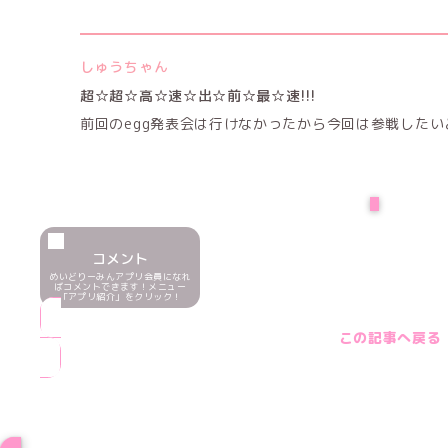
しゅうちゃん
超☆超☆高☆速☆出☆前☆最☆速!!!
前回のegg発表会は行けなかったから今回は参戦したいと考
NEXT
コメント
めいどりーみんアプリ会員になれ
ばコメントできます！メニュー
「アプリ紹介」をクリック！
この記事へ戻る