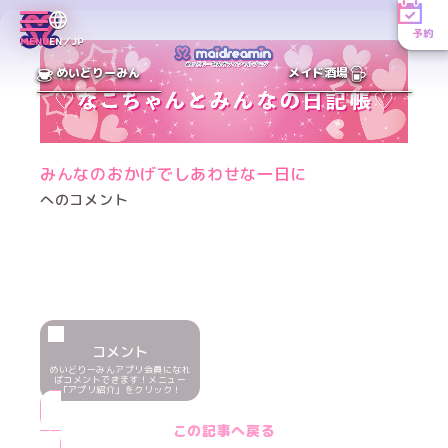
予約
MENU
EN／JP
めいどりーみん
メイド酒場
みんなのおかげでしあわせな一日に
へのコメント
コメント
めいどりーみんアプリ会員になれ
ばコメントできます！メニュー
「アプリ紹介」をクリック！
この記事へ戻る