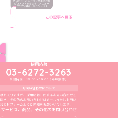
めいどりーみんアプリ会員になれ
ばコメントできます！メニュー
「アプリ紹介」をクリック！
この記事へ戻る
ブログ トップページへ
めいどりーみんTikTok公式アカウント
めいどりーみんX公式アカウント
めいどりーみんInstagram公式アカウント
めいどりーみんFacebook公式アカウン
めいどりーみんYouTube公式アカ
採用応募
03-6272-3263
受付時間：10:00～19:00（年中無休）
お問い合わせについて
恐れ入りますが、採用応募に関するお問い合わせを
除き、その他のお問い合わせはメールまたはお問い
合わせフォームよりご連絡をお願いいたします。
サービス、商品、その他のお問い合わせ