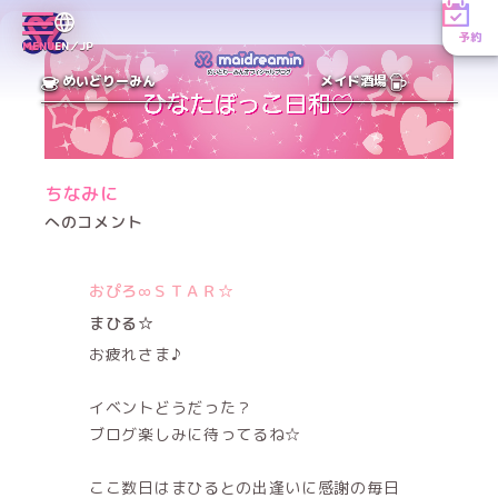
予約
MENU
EN／JP
めいどりーみん
メイド酒場
ちなみに
へのコメント
おぴろ∞ＳＴＡＲ☆
まひる☆
お疲れさま♪
イベントどうだった？
ブログ楽しみに待ってるね☆
ここ数日はまひるとの出逢いに感謝の毎日