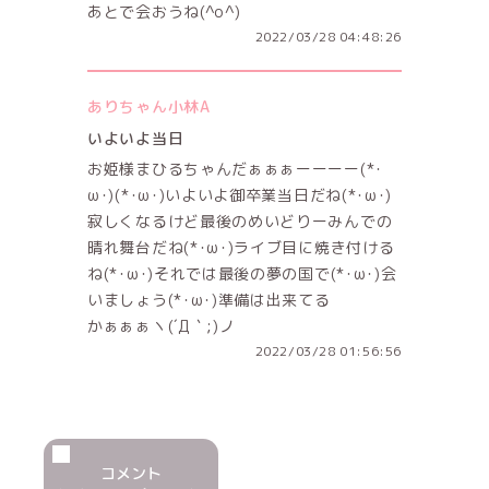
あとで会おうね(^o^)
2022/03/28 04:48:26
ありちゃん小林A
いよいよ当日
お姫様まひるちゃんだぁぁぁーーーー(*･
ω･)(*･ω･)いよいよ御卒業当日だね(*･ω･)
寂しくなるけど最後のめいどりーみんでの
晴れ舞台だね(*･ω･)ライブ目に焼き付ける
ね(*･ω･)それでは最後の夢の国で(*･ω･)会
いましょう(*･ω･)準備は出来てる
かぁぁぁヽ(´Д｀;)ノ
2022/03/28 01:56:56
コメント