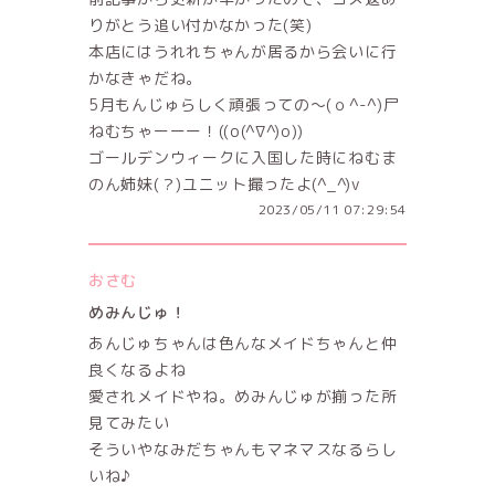
りがとう追い付かなかった(笑)
本店にはうれれちゃんが居るから会いに行
かなきゃだね。
5月もんじゅらしく頑張っての～(ｏ^-^)尸
ねむちゃーーー！((o(^∇^)o))
ゴールデンウィークに入国した時にねむま
のん姉妹(？)ユニット撮ったよ(^_^)v
2023/05/11 07:29:54
おさむ
めみんじゅ！
あんじゅちゃんは色んなメイドちゃんと仲
良くなるよね
愛されメイドやね。めみんじゅが揃った所
見てみたい
そういやなみだちゃんもマネマスなるらし
いね♪