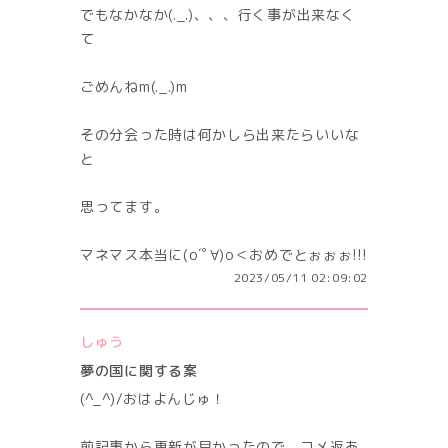
でもなかなか(._.)、、、行く事が出来なく
て
ごめんねm(._.)m
その分会った時は何かしら出来たらいいな
と
思ってます。
マネマス本当に(о´ﾟ∀)о＜おめでとぉぉぉ!!!
2023/05/11 02:09:02
しゅう
夢の国に関する案
(^_^)/おはよんじゅ！
前記事から更新が早かったので、コメ返あ