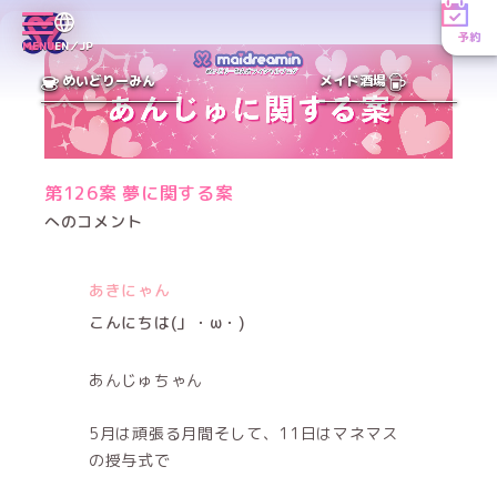
予約
MENU
EN／JP
めいどりーみん
メイド酒場
第126案 夢に関する案
へのコメント
あきにゃん
こんにちは(」・ω・)
あんじゅちゃん
5月は頑張る月間そして、11日はマネマス
の授与式で