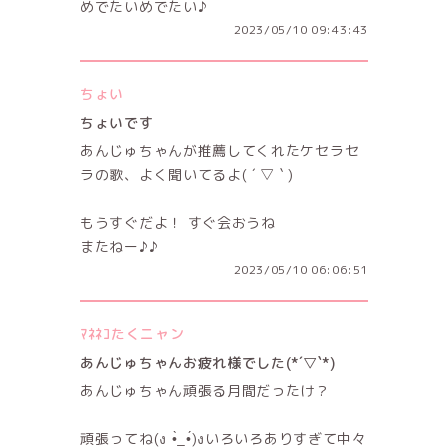
めでたいめでたい♪
2023/05/10 09:43:43
ちょい
ちょいです
あんじゅちゃんが推薦してくれたケセラセ
ラの歌、よく聞いてるよ( ´ ▽ ` )
もうすぐだよ！ すぐ会おうね
またねー♪♪
2023/05/10 06:06:51
ﾏﾈﾈｺたくニャン
あんじゅちゃんお疲れ様でした(*´▽`*)
あんじゅちゃん頑張る月間だったけ？
頑張ってね(ง •̀_•́)งいろいろありすぎて中々