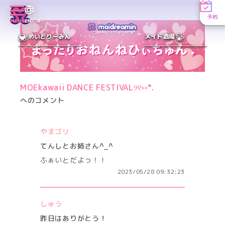
予約
MENU
EN／JP
めいどりーみん
メイド酒場
MOEkawaii DANCE FESTIVAL୨୧⑅*.
へのコメント
やまゴリ
てんしとお姉さん^_^
ふぁいとだよっ！！
2023/05/28 09:32:23
しゅう
昨日はありがとう！