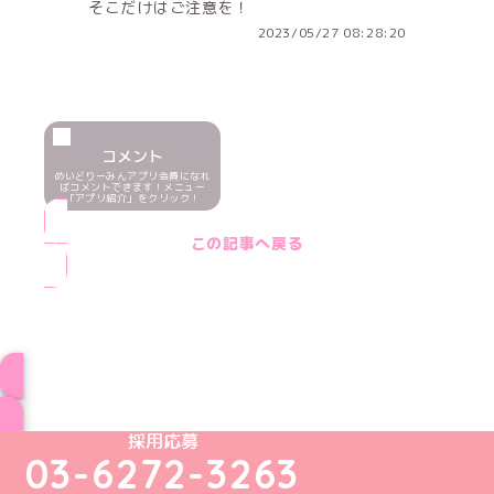
そこだけはご注意を！
2023/05/27 08:28:20
コメント
めいどりーみんアプリ会員になれ
ばコメントできます！メニュー
「アプリ紹介」をクリック！
この記事へ戻る
ブログ トップページへ
めいどりーみんTikTok公式アカウント
めいどりーみんX公式アカウント
めいどりーみんInstagram公式アカウント
めいどりーみんFacebook公式アカウン
めいどりーみんYouTube公式アカ
採用応募
03-6272-3263