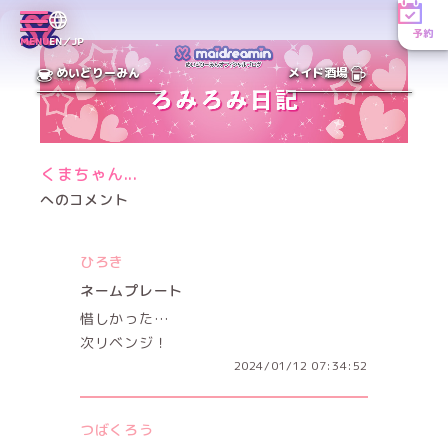
予約
MENU
EN／JP
めいどりーみん
メイド酒場
くまちゃん...
へのコメント
ひろき
ネームプレート
惜しかった…
次リベンジ！
2024/01/12 07:34:52
つばくろう