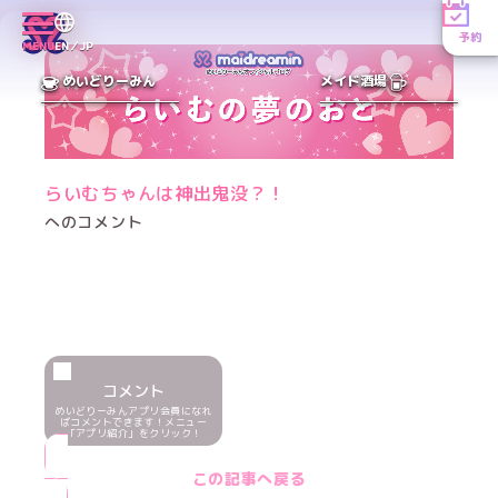
予約
MENU
EN／JP
めいどりーみん
メイド酒場
らいむちゃんは神出鬼没？！
へのコメント
コメント
めいどりーみんアプリ会員になれ
ばコメントできます！メニュー
「アプリ紹介」をクリック！
この記事へ戻る