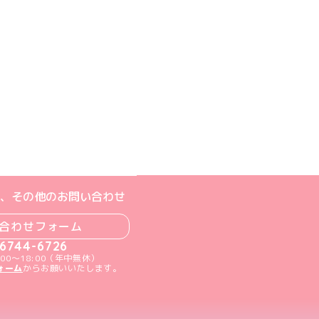
ジへ
ト
m公式アカウント
book公式アカウント
ouTube公式アカウント
、その他のお問い合わせ
合わせフォーム
-6744-6726
00～18:00（年中無休）
ォーム
からお願いいたします。