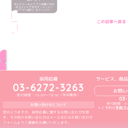
めいどりーみんアプリ会員になれ
ばコメントできます！メニュー
「アプリ紹介」をクリック！
この記事へ戻る
ブログ トップペー
めいどりーみんTikTok公式アカウン
めいどりーみんX公式アカウント
めいどりーみんInstagra
めいどりーみんFace
めいどりーみんY
採用応募
サービス、商品
03-6272-3263
お問い
受付時間：10:00～19:00（年中無休）
03
受付時間：9:
お問い合わせについて
＊ご予約は
予約フ
恐れ入りますが、採用応募に関するお問い合わせを除
き、その他のお問い合わせはメールまたはお問い合わせ
フォームよりご連絡をお願いいたします。