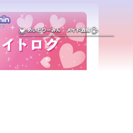
めいどりーみん
メイド酒場