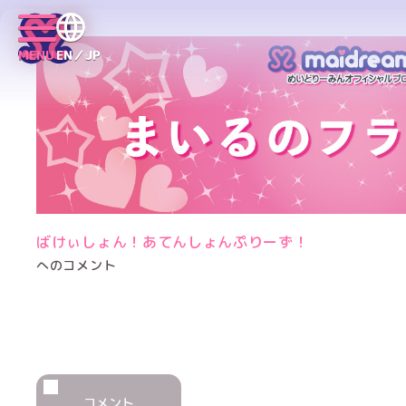
MENU
EN／JP
ばけぃしょん！あてんしょんぷりーず！
へのコメント
コメント