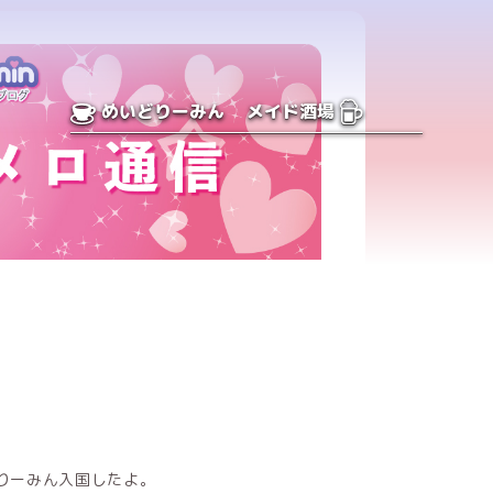
めいどりーみん
メイド酒場
りーみん入国したよ。