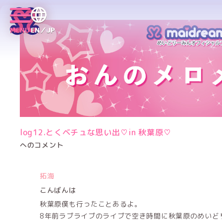
MENU
EN／JP
log12.とくベチュな思い出♡in 秋葉原♡
へのコメント
拓海
こんばんは
秋葉原僕も行ったことあるよ。
8年前ラブライブのライブで空き時間に秋葉原のめいど