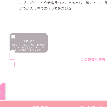
ヘブンズゲートや新宿行ったことあるし、後アイドル通
いつか久しぶりに行ってみたいな。
コメント
めいどりーみんアプリ会員になれ
ばコメントできます！メニュー
「アプリ紹介」をクリック！
この記事へ戻る
ブログ トップペー
めいどりーみんTikTok公式アカウン
めいどりーみんX公式アカウント
めいどりーみんInstagra
めいどりーみんFace
めいどりーみんY