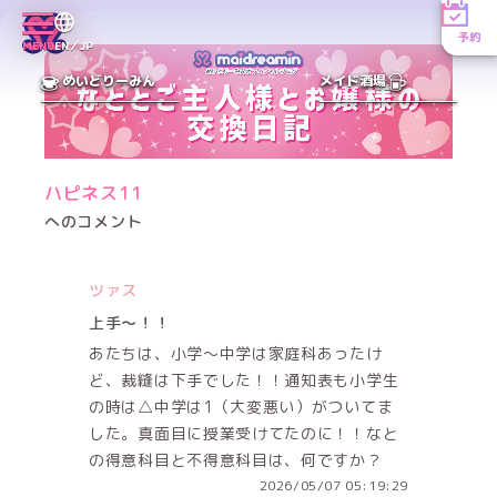
予約
MENU
EN／JP
めいどりーみん
メイド酒場
ハピネス11
へのコメント
ツァス
上手〜！！
あたちは、小学〜中学は家庭科あったけ
ど、裁縫は下手でした！！通知表も小学生
の時は△中学は1（大変悪い）がついてま
した。真面目に授業受けてたのに！！なと
の得意科目と不得意科目は、何ですか？
2026/05/07 05:19:29