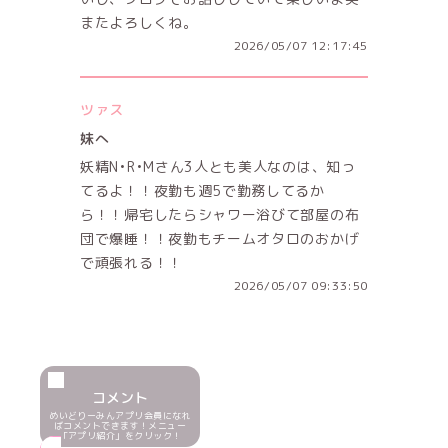
またよろしくね。
2026/05/07 12:17:45
ツァス
妹へ
妖精N•R•Mさん3人とも美人なのは、知っ
てるよ！！夜勤も週5で勤務してるか
ら！！帰宅したらシャワー浴びて部屋の布
団で爆睡！！夜勤もチームオタロのおかげ
で頑張れる！！
2026/05/07 09:33:50
コメント
めいどりーみんアプリ会員になれ
ばコメントできます！メニュー
「アプリ紹介」をクリック！