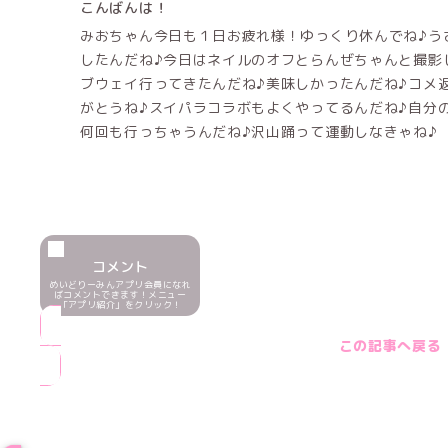
こんばんは！
みおちゃん今日も１日お疲れ様！ゆっくり休んでね♪うさ
したんだね♪今日はネイルのオフとらんぜちゃんと撮影
ブウェイ行ってきたんだね♪美味しかったんだね♪コメ
がとうね♪スイパラコラボもよくやってるんだね♪自分
何回も行っちゃうんだね♪沢山踊って運動しなきゃね♪
コメント
めいどりーみんアプリ会員になれ
ばコメントできます！メニュー
「アプリ紹介」をクリック！
この記事へ戻る