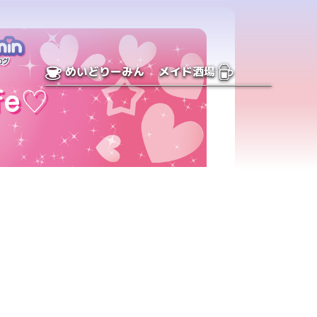
めいどりーみん
メイド酒場