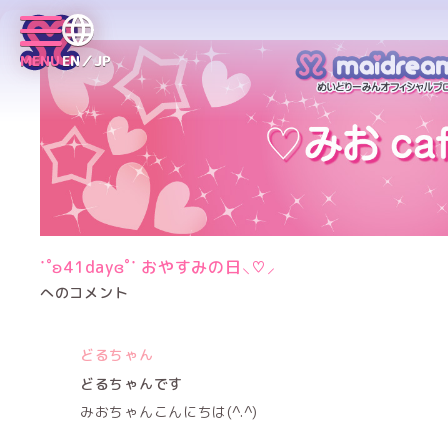
MENU
EN／JP
˙˚ʚ41dayɞ˚˙ おやすみの日‪⸜♡⸝‍‬
へのコメント
どるちゃん
どるちゃんです
みおちゃんこんにちは(^.^)