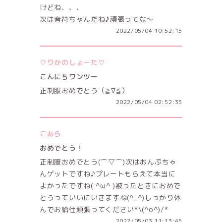
けどね、、、
次は音符ちゃんだね♪頑張ってな〜
2022/05/04 10:52:15
♡りかのしょーた♡
こんにちワンツー
正制服おめでとう（≧∇≦）
2022/05/04 02:52:35
こあら
おめでとう！
正制服おめでとう(⌒▽⌒)次はおんぷちゃ
んゲットですね♪プレートもらえて本当に
よかったですね( ^ω^ )被ったときにおめで
とうっていいにいきますね(^_^)しっかり休
んでお給仕頑張ってください*\(^o^)/*
2022/05/03 11:13:45