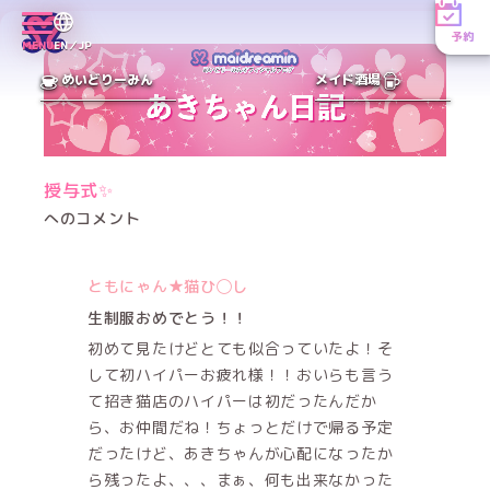
予約
MENU
EN／JP
めいどりーみん
メイド酒場
授与式✨
へのコメント
ともにゃん★猫ひ◯し
生制服おめでとう！！
初めて見たけどとても似合っていたよ！そ
して初ハイパーお疲れ様！！おいらも言う
て招き猫店のハイパーは初だったんだか
ら、お仲間だね！ちょっとだけで帰る予定
だったけど、あきちゃんが心配になったか
ら残ったよ、、、まぁ、何も出来なかった