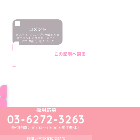
コメント
めいどりーみんアプリ会員になれ
ばコメントできます！メニュー
「アプリ紹介」をクリック！
この記事へ戻る
ブログ トップページへ
めいどりーみんTikTok公式アカウント
めいどりーみんX公式アカウント
めいどりーみんInstagram公式アカウント
めいどりーみんFacebook公式アカウン
めいどりーみんYouTube公式アカ
採用応募
03-6272-3263
受付時間：10:00～19:00（年中無休）
お問い合わせについて