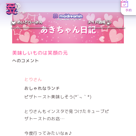
予約
MENU
EN／JP
めいどりーみん
メイド酒場
美味しいものは笑顔の元
へのコメント
とりさん
おしゃれなランチ‎
ピザトースト美味しそう(*´﹃｀*)
とりさんもインスタで見つけたキューブピ
ザトーストのお店…
今度行ってみたいなぁ♪