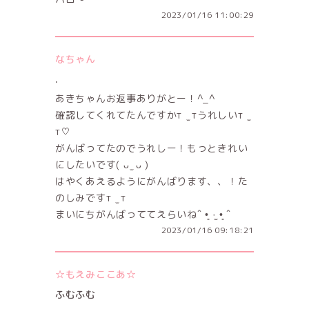
2023/01/16 11:00:29
なちゃん
.
あきちゃんお返事ありがとー！^_^
確認してくれてたんですかт ̫ тうれしいт ̫
т♡
がんばってたのでうれしー！もっときれい
にしたいです( ᴗ ̫ ᴗ )
はやくあえるようにがんばります、、！た
のしみですт ̫ т
まいにちがんばっててえらいねˆ •͈ ·̫ •͈ ˆ
2023/01/16 09:18:21
☆もえみここあ☆
ふむふむ