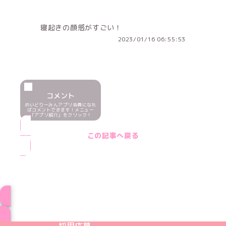
寝起きの顔感がすごい！
2023/01/16 06:55:53
コメント
めいどりーみんアプリ会員になれ
ばコメントできます！メニュー
「アプリ紹介」をクリック！
この記事へ戻る
ブログ トップページへ
めいどりーみんTikTok公式アカウント
めいどりーみんX公式アカウント
めいどりーみんInstagram公式アカウント
めいどりーみんFacebook公式アカウン
めいどりーみんYouTube公式アカ