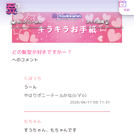
予約
MENU
EN／JP
めいどりーみん
メイド酒場
どの髪型が好きですかー？
へのコメント
くぼっち
うーん
やはりポニーテールかな(о´∀`о)
2026/04/17 08:11:31
もちゃん
すうちゃん、もちゃんです