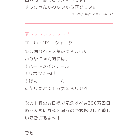
すぅちゃんかわゆいから何でもいい・・・
2026/04/17 07:54:37
すぅぅぅぅぅぅぅぅ‼
ゴール・"D"・ウィーク
少し遡りヘアメ集みてきました
かみやにゃん的には、
✌︎ハートツインテール
✌︎リボンくらげ
✌︎ぴよーーーーーん
あたりがとてもお気に入りです
次の土曜のお日様で記念すべき300万回目
のご入国になると思うのでお祝いして欲し
いでござるよ〜！！
でも