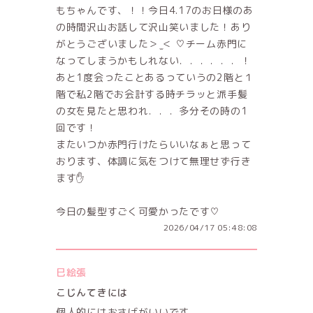
もちゃんです、！！今日4.17のお日様のあ
の時間沢山お話して沢山笑いました！あり
がとうございました＞ ̫＜ ♡チーム赤門に
なってしまうかもしれない．．．．．．！
あと1度会ったことあるっていうの2階と１
階で私2階でお会計する時チラッと派手髪
の女を見たと思われ．．．多分その時の1
回です！
またいつか赤門行けたらいいなぁと思って
おります、体調に気をつけて無理せず行き
ます✋
今日の髪型すごく可愛かったです♡
2026/04/17 05:48:08
巳絵張
こじんてきには
個人的にはおさげがいいです。