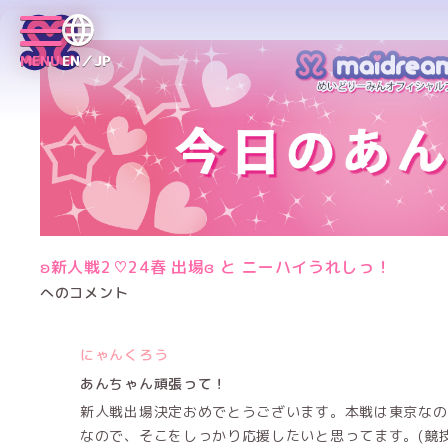
MENU
EN／JP
ʚ新人戦2♡24春 出場ɞ と ニーハイうれしっ！
へのコメント
にゃんくろう
あんちゃん頑張って！
新人戦出場決定おめでとうございます。本戦は東京なの
なので、そこをしっかり応援したいと思ってます。(競