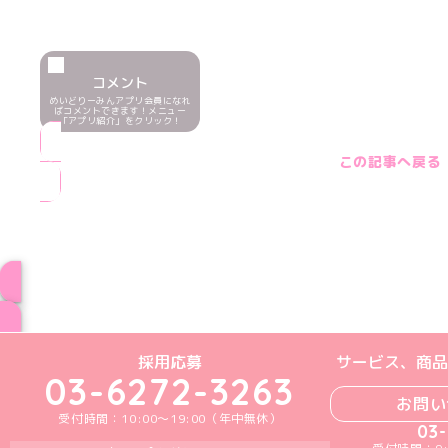
コメント
めいどりーみんアプリ会員になれ
ばコメントできます！メニュー
「アプリ紹介」をクリック！
この記事へ戻る
ブログ トップペー
めいどりーみんTikTok公式アカウン
めいどりーみんX公式アカウント
めいどりーみんInstagra
めいどりーみんFace
めいどりーみんY
採用応募
サービス、商品
03-6272-3263
お問い
受付時間：10:00～19:00（年中無休）
03