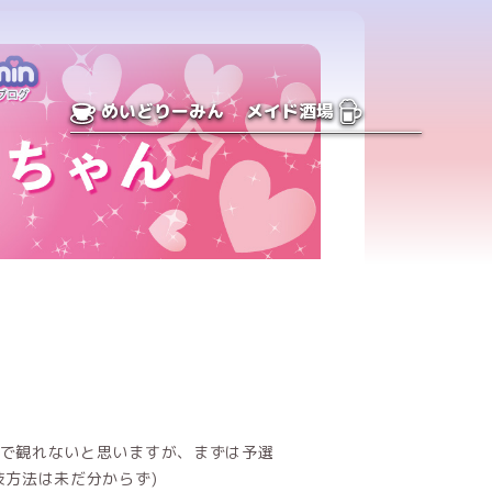
めいどりーみん
メイド酒場
で観れないと思いますが、まずは予選
技方法は未だ分からず)