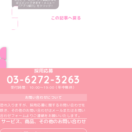
ばコメントできます！メニュー
「アプリ紹介」をクリック！
この記事へ戻る
ブログ トップページへ
めいどりーみんTikTok公式アカウント
めいどりーみんX公式アカウント
めいどりーみんInstagram公式アカウント
めいどりーみんFacebook公式アカウン
めいどりーみんYouTube公式アカ
採用応募
03-6272-3263
受付時間：10:00～19:00（年中無休）
お問い合わせについて
恐れ入りますが、採用応募に関するお問い合わせを
除き、その他のお問い合わせはメールまたはお問い
合わせフォームよりご連絡をお願いいたします。
サービス、商品、その他のお問い合わせ