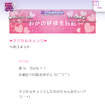
予約
MENU
EN／JP
めいどりーみん
メイド酒場
❤︎マジカルチェンジ❤︎
へのコメント
のりお
おっ、ついに！！
お給仕100回おめでとう(⌒▽⌒)
マジカルチェンジしたわかちゃんみたい（*
´▽｀*）