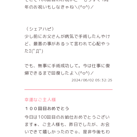
年のお祝いもしなきゃね＼(^o^)／
（シェアハピ）
少し前にお父さんが病気で手術したんやけ
ど、最悪の事があるって言われて心配やっ
たΣ(ﾟДﾟ)
でも、無事に手術成功して。今は仕事に復
帰できるまで回復したよ＼(^o^)／
2024/06/02 05:32:25
幸運なご主人様
１００回目おめでとう
今日は100回目のお給仕おめでとうござい
ます☀️、ご主人様も、昨日でしたが、お会
いできて嬉しかったので☺️、是非今後もわ