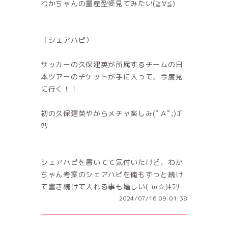
わかちゃんの量産型姿見てみたい(≧∀≦)
（シェアハピ）
サッカーの久保建英が所属するチームの日
本ツアーのチケットが手に入って、今度見
に行く！！
初の久保建英やからメチャ楽しみ(ﾟＡﾟ;)ｺﾞ
ｸﾘ
シェアハピを書いてて気付いたけど、わか
ちゃん考案のシェアハピを俺もずっと続け
て書き続けて入れる事も嬉しい(-ω☆)ｷﾗﾘ
2024/07/16 09:01:38