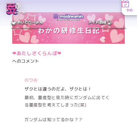
予約
MENU
EN／JP
めいどりーみん
メイド酒場
❤︎あたしさくらんぼ❤︎
へのコメント
のりお
ザクとは違うのだよ、ザクとは！
最初、量産型と見た時にガンダムに出てく
る量産型を考えてしまった(笑)
ガンダムは知ってるかな？？