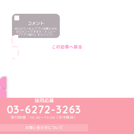
コメント
めいどりーみんアプリ会員になれ
ばコメントできます！メニュー
「アプリ紹介」をクリック！
この記事へ戻る
ブログ トップページへ
めいどりーみんTikTok公式アカウント
めいどりーみんX公式アカウント
めいどりーみんInstagram公式アカウント
めいどりーみんFacebook公式アカウン
めいどりーみんYouTube公式アカ
採用応募
03-6272-3263
受付時間：10:00～19:00（年中無休）
お問い合わせについて