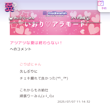
予約
MENU
EN／JP
めいどりーみん
メイド酒場
アツアツな夏は終わらない！
へのコメント
ごりぱにゃん
久しぶりに
チェキ撮れて良かった(*^_^*)
これからもお給仕
頑張りーみん(ง •̀_•́)ง
2025/07/07 11:14:32