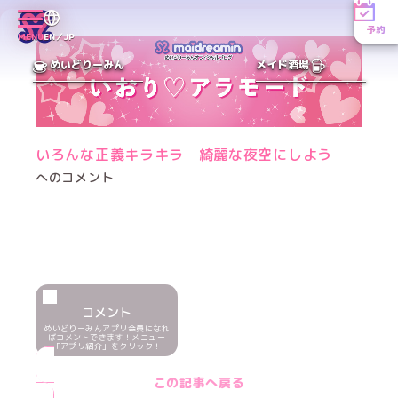
予約
MENU
EN／JP
めいどりーみん
メイド酒場
いろんな正義キラキラ 綺麗な夜空にしよう
へのコメント
コメント
めいどりーみんアプリ会員になれ
ばコメントできます！メニュー
「アプリ紹介」をクリック！
この記事へ戻る