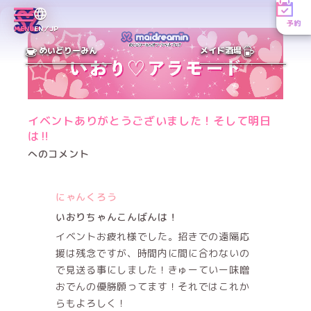
予約
MENU
EN／JP
めいどりーみん
メイド酒場
イベントありがとうございました！そして明日
は‼️
へのコメント
にゃんくろう
いおりちゃんこんばんは！
イベントお疲れ様でした。招きでの遠隔応
援は残念ですが、時間内に間に合わないの
で見送る事にしました！きゅーていー味噌
おでんの優勝願ってます！それではこれか
らもよろしく！