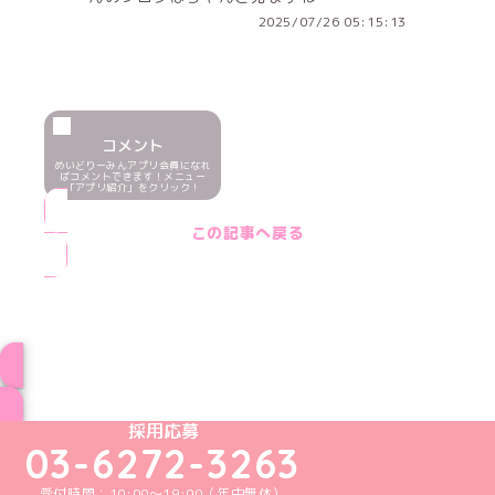
2025/07/26 05:15:13
コメント
めいどりーみんアプリ会員になれ
ばコメントできます！メニュー
「アプリ紹介」をクリック！
この記事へ戻る
ブログ トップページへ
めいどりーみんTikTok公式アカウント
めいどりーみんX公式アカウント
めいどりーみんInstagram公式アカウント
めいどりーみんFacebook公式アカウン
めいどりーみんYouTube公式アカ
採用応募
03-6272-3263
受付時間：10:00～19:00（年中無休）