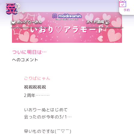
予約
MENU
EN／JP
めいどりーみん
メイド酒場
ついに明日は…
へのコメント
ごりぱにゃん
祝祝祝祝祝
2周年………
いおりーぬとはじめて
会ったのが今年の3/1…
早いものですな(￣▽￣)