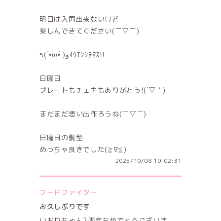
明日は入国出来ないけど
楽しんできてください(￣▽￣)
٩( •̀ω•́ )ﻭｵｳｴﾝｼﾃﾏｽ!!
日曜日
プレートもチェキもありがとう!(´▽｀)
まだまだ思い出作ろうね(￣▽￣)
日曜日の髪型
めっちゃ良きでした(≧∇≦)
2025/10/08 10:02:31
フードファイター
お久しぶりです
いおりちゃん2周年おめでとうございま