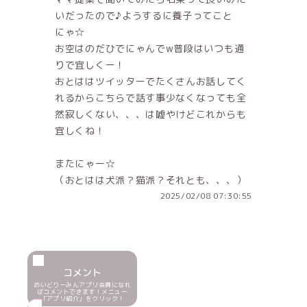
いだったので♪ようするに養子ってこと
にゃ☆
お空はのだひでにゃんでw普段はいつも通
りで宜しくー！
おとははツイッターでたくさんお話してく
れるからこちらで話す事少なくなっても全
然寂しくない、、、は嘘やけどこれからも
宜しくね！
またにゃー☆
（おとはは犬派？猫派？それとも、、、）
2025/02/08 07:30:55
コメント
めいどりーみんアプリ会員になれ
ばコメントできます！メニュー
「アプリ紹介」をクリック！