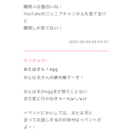
関西人は面白いね！
YouTubeのジュニアチャンネルも見てるけ
ど
関西しか見てない！
2025/02/09 03:49:31
ゆうきゅぴー
おとはさん！egg
おとは天さんお疲れ様でーす！
おとは天のeggまだ見たことない
また見に行かなきゃー٩(๑❛ᴗ❛๑)۶
イベントにかんしては、おとは天と
会ってお話しするのが自分はイベントだ
よー！