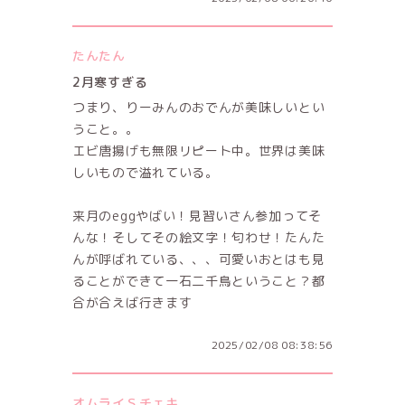
たんたん
2月寒すぎる
つまり、りーみんのおでんが美味しいとい
うこと。。
エビ唐揚げも無限リピート中。世界は美味
しいもので溢れている。
来月のeggやばい！見習いさん参加ってそ
んな！そしてその絵文字！匂わせ！たんた
んが呼ばれている、、、可愛いおとはも見
ることができて一石二千鳥ということ？都
合が合えば行きます
2025/02/08 08:38:56
オムライＳチェキ