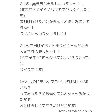
2月のegg発表会も楽しかったよ〜！！
(背高すぎメイドになっててびっくりした！
笑)
来月は行けるか分からんけど楽しみにして
るね〜！
スノハレもいつかよろしく！
2月も赤門はイベント盛りだくさんだから
入国するの楽しみ〜！！
(りす子まだ1匹も食べてないから今月5匹
は
食べます！笑)
(おとはの時差ボケブログ、次はALLSTAR
かな？
って思ったら全然違くてなんかおもろかっ
た笑笑
おとはらしくてすきだけどね笑笑)
2025/02/08 06:26:10