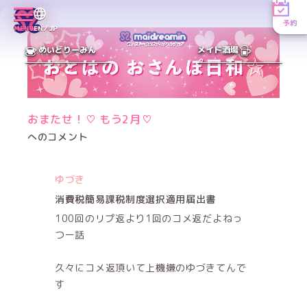
予約
MENU
EN／JP
めいどりーみん
メイド酒場
おまたせ！♡ もう2月♡
へのコメント
ゆづき
消費税簡易課税制度選択適用届出書
100回のリプ返より1回のコメ返だよねっ
つー話
久々にコメ返頂いて上機嫌のゆづきてんで
す