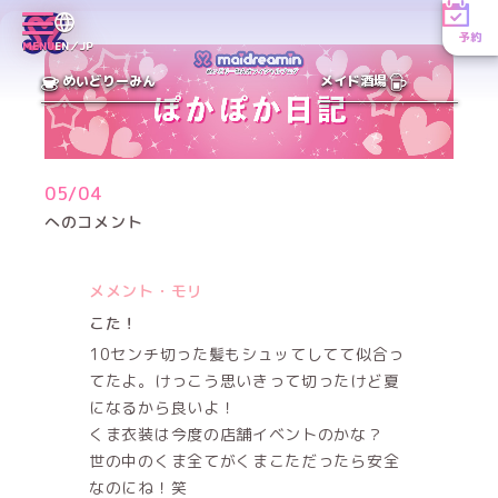
予約
MENU
EN／JP
めいどりーみん
メイド酒場
05/04
へのコメント
メメント・モリ
こた！
10センチ切った髪もシュッてしてて似合っ
てたよ。けっこう思いきって切ったけど夏
になるから良いよ！
くま衣装は今度の店舗イベントのかな？
世の中のくま全てがくまこただったら安全
なのにね！笑