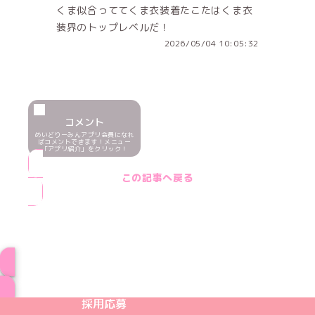
くま似合っててくま衣装着たこたはくま衣
装界のトップレベルだ！
2026/05/04 10:05:32
コメント
めいどりーみんアプリ会員になれ
ばコメントできます！メニュー
「アプリ紹介」をクリック！
この記事へ戻る
ブログ トップページへ
めいどりーみんTikTok公式アカウント
めいどりーみんX公式アカウント
めいどりーみんInstagram公式アカウント
めいどりーみんFacebook公式アカウン
めいどりーみんYouTube公式アカ
採用応募