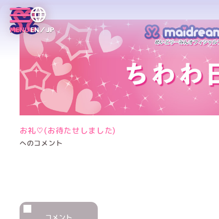
MENU
EN／JP
お礼♡(お待たせしました)
へのコメント
コメント