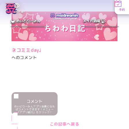
予約
MENU
EN／JP
めいどりーみん
メイド酒場
ネコミミday♩
へのコメント
コメント
めいどりーみんアプリ会員になれ
ばコメントできます！メニュー
「アプリ紹介」をクリック！
この記事へ戻る