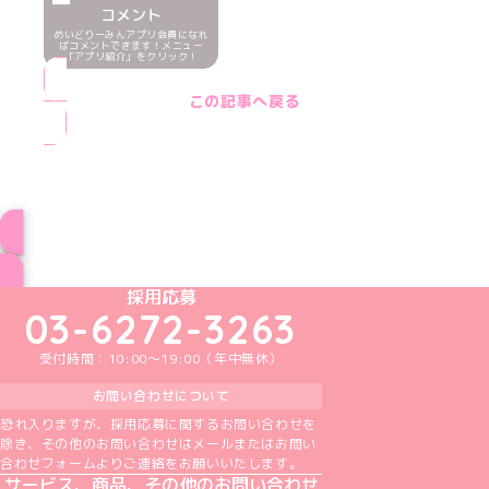
コメント
めいどりーみんアプリ会員になれ
ばコメントできます！メニュー
「アプリ紹介」をクリック！
この記事へ戻る
ブログ トップページへ
めいどりーみんTikTok公式アカウント
めいどりーみんX公式アカウント
めいどりーみんInstagram公式アカウント
めいどりーみんFacebook公式アカウン
めいどりーみんYouTube公式アカ
採用応募
03-6272-3263
受付時間：10:00～19:00（年中無休）
お問い合わせについて
恐れ入りますが、採用応募に関するお問い合わせを
除き、その他のお問い合わせはメールまたはお問い
合わせフォームよりご連絡をお願いいたします。
サービス、商品、その他のお問い合わせ