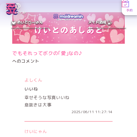
予約
MENU
EN／JP
めいどりーみん
メイド酒場
でもそれってボクの｢愛｣なの♪
へのコメント
よしくん
いいね
幸せそうな写真いいね
息抜きは大事
2025/06/11 11:27:14
けいにゃん