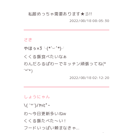
私服めっちゃ需要あります★彡!!
2022/08/18 08:05:30
さき
やほぅ×3╰(*´︶`*)╯
くくる飯食べたいなぁ
わんだふるぱわーでキッチン頑張ってね(*
´꒳`*)
2022/08/18 02:12:20
しょうにゃん
\( ˙꒳˙)/ﾔｯﾋﾟｰ
わ〜今日更新多いねw
くくる飯たべた〜い！
フードいっぱい頼まなきゃ...