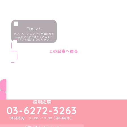
コメント
めいどりーみんアプリ会員になれ
ばコメントできます！メニュー
「アプリ紹介」をクリック！
この記事へ戻る
ブログ トップページへ
めいどりーみんTikTok公式アカウント
めいどりーみんX公式アカウント
めいどりーみんInstagram公式アカウント
めいどりーみんFacebook公式アカウン
めいどりーみんYouTube公式アカ
採用応募
03-6272-3263
受付時間：10:00～19:00（年中無休）