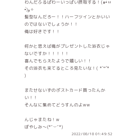
わんだふるぱわーいっぱい摂取する！(๑•̀ㅂ
•́)و✧
髪型なんだろー！！ハーフツインとかいい
のではないでしょうか！！
俺は好きです！！
何かと思えば俺がプレゼントした浴衣じゃ
ないですか！！！！！
喜んでもらえたようで嬉しい！！
その浴衣も来てるところ見たいな！( *´꒳`*
)
またせないずのポストカード買ったんか
い！！
そんなに集めてどうすんのよww
んじゃまたね！w
ぽやしみ〜(*˘︶˘*)
2022/08/18 01:49:52