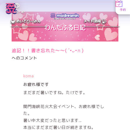
予約
MENU
EN／JP
めいどりーみん
メイド酒場
追記！！書き忘れた〜〜( ´•ᴗ•ก )
へのコメント
koma
お疲れ様です
まだまだ暑いですね。たけです。
関門海峡花火大会イベント、お疲れ様でし
た。
暑い中大変だったと思います...
本当にまだまだ暑い日が続きますね。