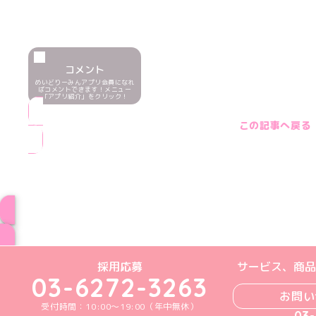
コメント
めいどりーみんアプリ会員になれ
ばコメントできます！メニュー
「アプリ紹介」をクリック！
この記事へ戻る
ブログ トップペー
めいどりーみんTikTok公式アカウン
めいどりーみんX公式アカウント
めいどりーみんInstagra
めいどりーみんFace
めいどりーみんY
採用応募
サービス、商品
03-6272-3263
お問い
受付時間：10:00～19:00（年中無休）
03