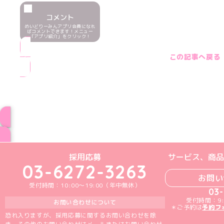
コメント
めいどりーみんアプリ会員になれ
ばコメントできます！メニュー
「アプリ紹介」をクリック！
この記事へ戻る
ブログ トップペー
めいどりーみんTikTok公式アカウン
めいどりーみんX公式アカウント
めいどりーみんInstagra
めいどりーみんFace
めいどりーみんY
採用応募
サービス、商品
03-6272-3263
お問い
受付時間：10:00～19:00（年中無休）
03
受付時間：9:
お問い合わせについて
＊ご予約は
予約フ
恐れ入りますが、採用応募に関するお問い合わせを除