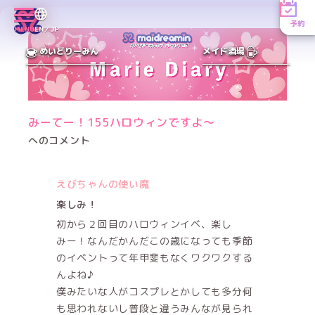
予約
MENU
EN／JP
めいどりーみん
メイド酒場
みーてー！155ハロウィンですよ〜
へのコメント
えびちゃんの使い魔
楽しみ！
初から２回目のハロウィンイベ、楽し
みー！なんだかんだこの歳になっても季節
のイベントって年甲斐もなくワクワクする
んよね♪
僕みたいな人がコスプレとかしても多分何
も思われないし普段と違うみんなが見られ