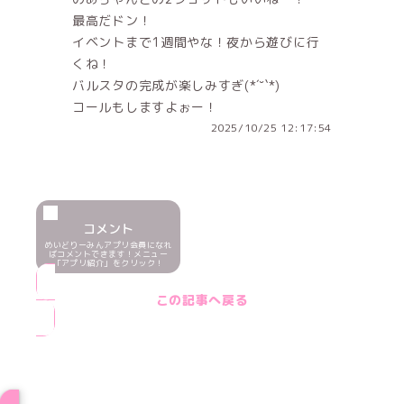
最高だドン！
イベントまで1週間やな！夜から遊びに行
くね！
バルスタの完成が楽しみすぎ(*´˘`*)
コールもしますよぉー！
2025/10/25 12:17:54
コメント
めいどりーみんアプリ会員になれ
ばコメントできます！メニュー
「アプリ紹介」をクリック！
この記事へ戻る