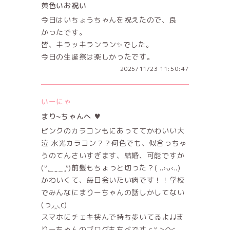
黄色いお祝い
今日はいちょうちゃんを祝えたので、良
かったです。
皆、キラッキランラン✨でした。
今日の生誕祭は楽しかったです。
2025/11/23 11:50:47
いーにゃ
まり~ちゃんへ ♥
ピンクのカラコンもにあっててかわいい大
泣 水光カラコン？？何色でも、似合っちゃ
うのてんさいすぎます、結婚、可能ですか
(ᐡ ̥_ ̫ _ ̥ᐡ)前髪もちょっと切った？( ..›ᴗ‹..)
かわいくて、毎日会いたい病です！！学校
でみんなにまりーちゃんの話しかしてない
(っ◞‸◟c)
スマホにチェキ挟んで持ち歩いてるよ♩♩ま
りーちゃんのブログもちべですｃᐡ ̳>ᜊ<