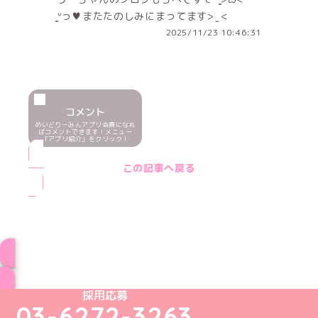
̳ᐡっ♥またたのしみにまってます> ̫ <
2025/11/23 10:46:31
コメント
めいどりーみんアプリ会員になれ
ばコメントできます！メニュー
「アプリ紹介」をクリック！
この記事へ戻る
ブログ トップページへ
めいどりーみんTikTok公式アカウント
めいどりーみんX公式アカウント
めいどりーみんInstagram公式アカウント
めいどりーみんFacebook公式アカウン
めいどりーみんYouTube公式アカ
採用応募
03-6272-3263