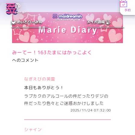
予約
MENU
EN／JP
めいどりーみん
メイド酒場
みーてー！163たまにはかっこよく
へのコメント
なぎえびの英霊
本日もありがとう！
ラブカクのアルコールの件だったりデジの
件だったり色々とご迷惑おかけしました
2025/11/24 07:32:00
シャイン