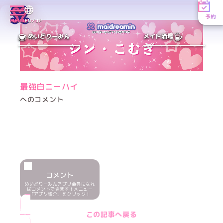
予約
MENU
EN／JP
めいどりーみん
メイド酒場
最強白ニーハイ
へのコメント
コメント
めいどりーみんアプリ会員になれ
ばコメントできます！メニュー
「アプリ紹介」をクリック！
この記事へ戻る