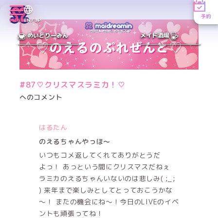
予約
MENU
EN／JP
めいどりーみん
メイド酒場
#87♡クリスマスラミカ！♡
へのコメント
はるたん
のえるちゃんやっほ〜
いつもコメ返してくれてありがとうだ
よっ！ あっという間にクリスマスだねぇ
ラミカのえるちゃんいないのは悲しみ( ;_;
) 来年まで楽しみとしてとっておこうかな
～！ またの機会にね〜！今日のLIVEのイベ
ントも頑張ってね！