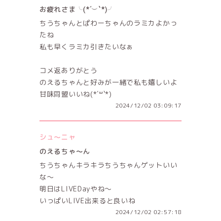
お疲れさま╰(*´︶`*)╯
ちうちゃんとぱわーちゃんのラミカよかっ
たね
私も早くラミカ引きたいなぁ
コメ返ありがとう
のえるちゃんと好みが一緒で私も嬉しいよ
甘味同盟いいね(*´꒳`*)
2024/12/02 03:09:17
シュ〜ニャ
のえるちゃ～ん
ちうちゃんキラキラちうちゃんゲットいい
な〜
明日はLIVEDayやね〜
いっぱいLIVE出来ると良いね
2024/12/02 02:57:18