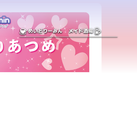
めいどりーみん
メイド酒場