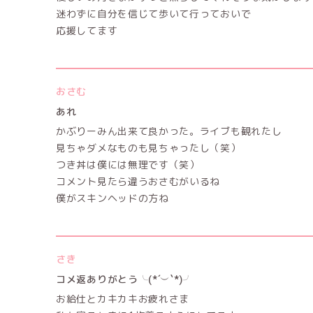
迷わずに自分を信じて歩いて行っておいで
応援してます
おさむ
あれ
かぶりーみん出来て良かった。ライブも観れたし
見ちゃダメなものも見ちゃったし（笑）
つき丼は僕には無理です（笑）
コメント見たら違うおさむがいるね
僕がスキンヘッドの方ね
さき
コメ返ありがとう╰(*´︶`*)╯
お給仕とカキカキお疲れさま