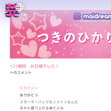
MENU
EN／JP
121個目 お日様でした！
へのコメント
たかぴょん
ありがとう
スターターパックもリスインなんだ
あれも盛り上がる曲だよね