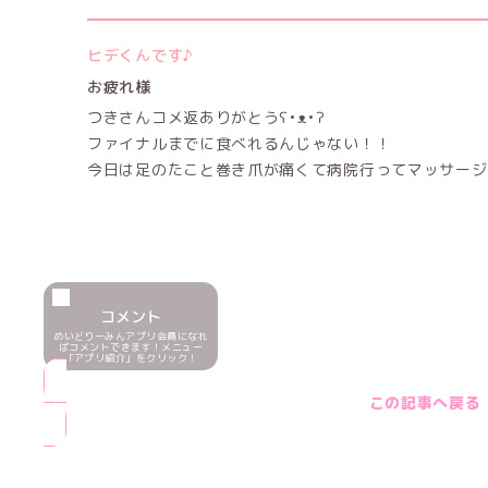
ヒデくんです♪
お疲れ様
つきさんコメ返ありがとうʕ•ᴥ•ʔ
ファイナルまでに食べれるんじゃない！！
今日は足のたこと巻き爪が痛くて病院行ってマッサージ
コメント
めいどりーみんアプリ会員になれ
ばコメントできます！メニュー
「アプリ紹介」をクリック！
この記事へ戻る