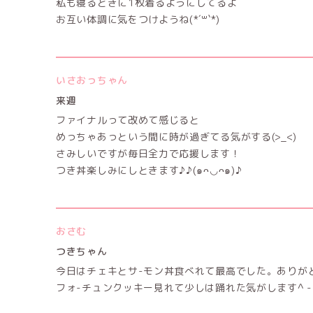
私も寝るときに1枚着るようにしてるよ
お互い体調に気をつけようね(*´꒳`*)
いさおっちゃん
来週
ファイナルって改めて感じると
めっちゃあっという間に時が過ぎてる気がする(>_<)
さみしいですが毎日全力で応援します！
つき丼楽しみにしときます♪♪(๑ᴖ◡ᴖ๑)♪
おさむ
つきちゃん
今日はチェキとサ-モン丼食べれて最高でした。ありがと
フォ-チュンクッキー見れて少しは踊れた気がします^ 