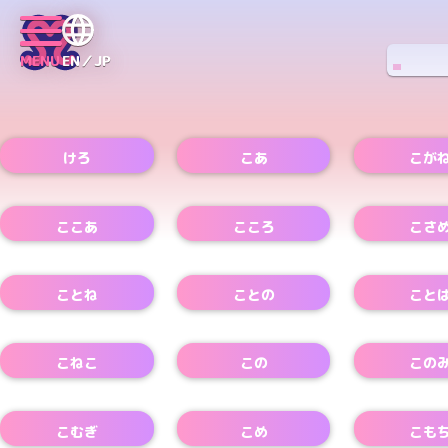
MENU
EN／JP
けろ
こあ
こが
Xアカウント
Xアカウント
ここあ
こころ
こさ
Xアカウント
Xアカウント
ことね
ことの
こと
こねこ
この
この
Xアカウント
こむぎ
こめ
こも