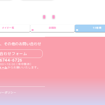
前のページ
次のページ
メイド一覧
店舗別
50音順
ト
m公式アカウント
book公式アカウント
ouTube公式アカウント
、その他のお問い合わせ
合わせフォーム
-6744-6726
00～18:00（年中無休）
ォーム
からお願いいたします。
シーポリシー
.