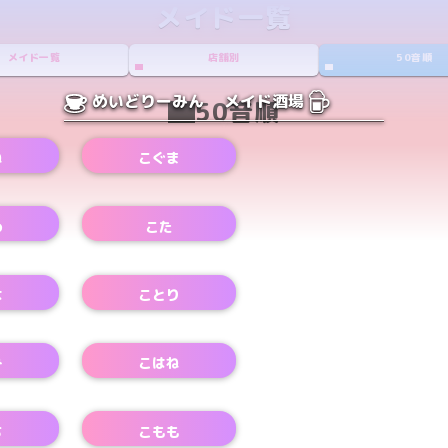
メイド一覧
メイド一覧
店舗別
50音順
めいどりーみん
メイド酒場
50音順
ね
こぐま
め
こた
Xアカウント
は
ことり
Xアカウント
み
こはね
ち
こもも