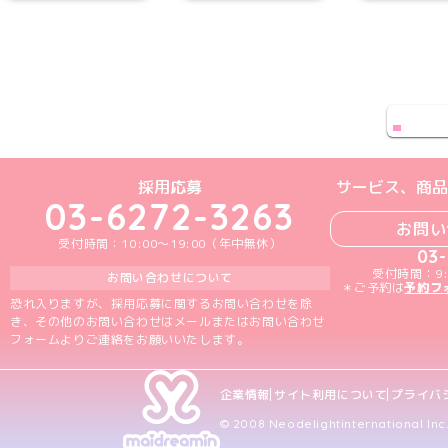
Xアカウント
めいどりーみんTikTok公式アカウン
めいどりーみんX公式アカウント
めいどりーみんInstagra
めいどりーみんFace
めいどりーみんY
採用応募
サービス、商品
03-6272-3263
お問い
受付時間：10:00～19:00（年中無休）
03
受付時間：9:
お問い合わせについて
＊ご予約は
予約フ
恐れ入りますが、採用応募に関するお問い合わせを除
き、その他のお問い合わせはメールまたはお問い合わせ
フォームよりご連絡をお願いいたします。
企業情報
サイト利用について
プライバ
© 2008 Neodelightinternational Inc