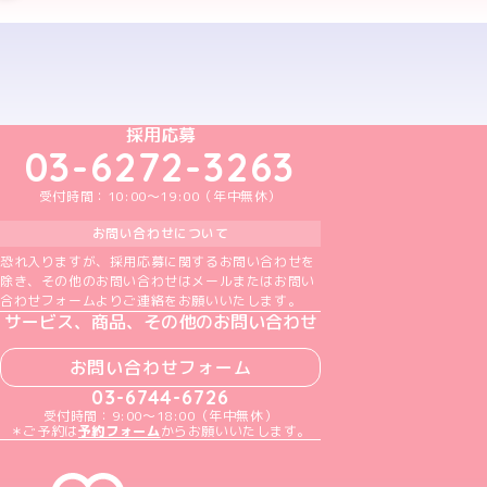
予約する
めいどりーみんTikTok公式アカウント
めいどりーみんX公式アカウント
めいどりーみんInstagram公式アカウント
めいどりーみんFacebook公式アカウン
めいどりーみんYouTube公式アカ
採用応募
03-6272-3263
受付時間：10:00～19:00（年中無休）
お問い合わせについて
恐れ入りますが、採用応募に関するお問い合わせを
除き、その他のお問い合わせはメールまたはお問い
合わせフォームよりご連絡をお願いいたします。
サービス、商品、その他のお問い合わせ
お問い合わせフォーム
03-6744-6726
受付時間：9:00～18:00（年中無休）
＊ご予約は
予約フォーム
からお願いいたします。