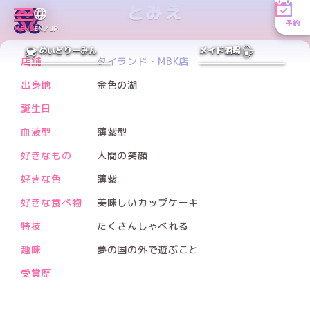
とみえ
予約
Facebookアカウント
MENU
EN／JP
PREV
NEXT
めいどりーみん
メイド酒場
店舗
タイランド・MBK店
出身地
金色の湖
誕生日
血液型
薄紫型
好きなもの
人間の笑顔
好きな色
薄紫
好きな食べ物
美味しいカップケーキ
特技
たくさんしゃべれる
趣味
夢の国の外で遊ぶこと
受賞歴