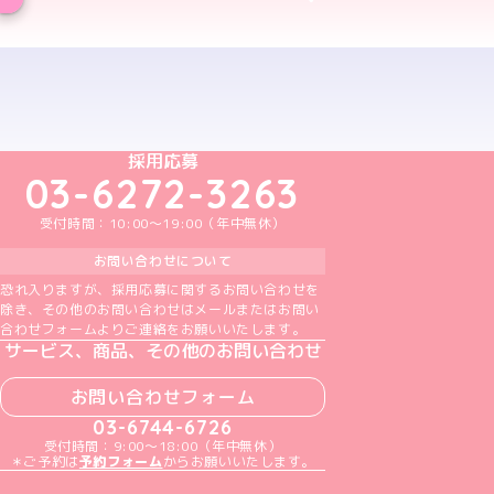
予約する
めいどりーみんTikTok公式アカウント
めいどりーみんX公式アカウント
めいどりーみんInstagram公式アカウント
めいどりーみんFacebook公式アカウン
めいどりーみんYouTube公式アカ
採用応募
03-6272-3263
受付時間：10:00～19:00（年中無休）
お問い合わせについて
恐れ入りますが、採用応募に関するお問い合わせを
除き、その他のお問い合わせはメールまたはお問い
合わせフォームよりご連絡をお願いいたします。
サービス、商品、その他のお問い合わせ
お問い合わせフォーム
03-6744-6726
受付時間：9:00～18:00（年中無休）
＊ご予約は
予約フォーム
からお願いいたします。