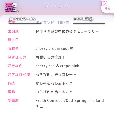
りんりん
予約
Facebookアカウント
MENU
EN／JP
PREV
NEXT
めいどりーみん
メイド酒場
店舗
タイランド・MBK店
出身地
ドキドキ庭の中にあるチェリーツリー
誕生日
血液型
cherry cream soda型
好きなもの
可愛いもの全部！
好きな色
cherry red & crepe pink
好きな食べ物
わらび餅、チョコレート
特技
悲しみを消し去ること
趣味
わらび餅を食べること
受賞歴
Fresh Contest 2023 Spring Thailand
１位