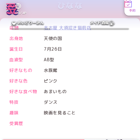
ひなな
予約
Xアカウント
MENU
EN／JP
PREV
NEXT
めいどりーみん
メイド酒場
店舗
名古屋 大須招き猫前店
出身地
天使の国
誕生日
7月26日
血液型
AB型
好きなもの
水族館
好きな色
ピンク
好きな食べ物
あまいもの
特技
ダンス
趣味
映画を見ること
受賞歴