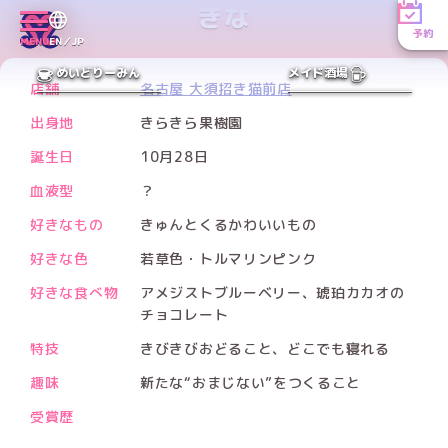
きな
予約
Xアカウント
MENU
EN／JP
PREV
NEXT
めいどりーみん
メイド酒場
店舗
名古屋 大須招き猫前店
出身地
きらきら果樹園
誕生日
10月28日
血液型
？
好きなもの
きゅんとくるかわいいもの
好きな色
若草色・トルマリンピンク
好きな食べ物
アメジストブルーベリー、琥珀カカオの
チョコレート
特技
きびきびおどること、どこでも寝れる
趣味
新たな“おまじない”をつくること
受賞歴