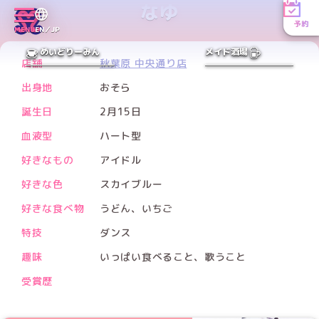
なゆ
予約
Xアカウント
MENU
EN／JP
PREV
NEXT
めいどりーみん
メイド酒場
店舗
秋葉原 中央通り店
出身地
おそら
誕生日
2月15日
血液型
ハート型
好きなもの
アイドル
好きな色
スカイブルー
好きな食べ物
うどん、いちご
特技
ダンス
趣味
いっぱい食べること、歌うこと
受賞歴